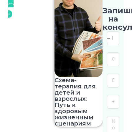
ать
Запиш
я
на
консу
Схема-
терапия для
детей и
взрослых:
Путь к
здоровым
жизненным
сценариям