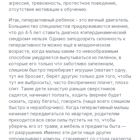
агрессия, тревожность, протестное поведение,
отсутствие мотивации к обучению.
Итак, гиперактивный ребёнок – это вечный двигатель.
Большинство специалистов придерживаются мнения,
что до 4-5 лет ставить диагноз «гипердинамический
синдром» нельзя. Однако заподозрить склонность к
гиперактивности можно ещё в младенческом
возрасте, когда малыш каким-то невообразимым
способом умудряется выпутываться из пелёнок, в
которые его только что заботливо запеленали,
слишком быстро перебирает игрушки (хватает одну,
тут же бросает, берёт другую только для того, чтобы
тут же выбросить), часто беспричинно плачет, плохо
спит. Такие дети зачастую раньше сверстников
садятся, начинают ползать, ходить (вернее будет
сказать, сразу бегать), говорить (чаще всего слишком
быстро и неразборчиво). Когда гиперактивный малыш
начинает передвигаться по квартире, родителям
приходится все свои силы пустить на то, чтобы
уберечь его от травм, а мебель и предметы быта —
от разрушения. Именно эти дети чаще других
опрокидывают комоды, стаскивают со стола скатерти