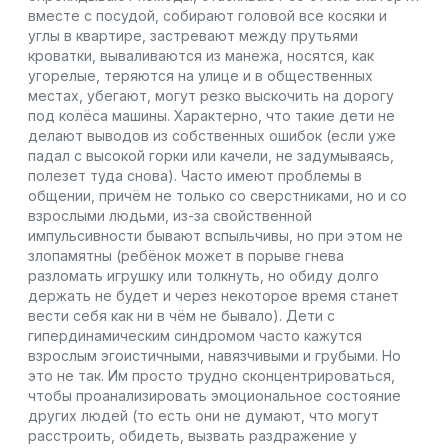
вместе с посудой, собирают головой все косяки и
углы в квартире, застревают между прутьями
кроватки, вываливаются из манежа, носятся, как
угорелые, теряются на улице и в общественных
местах, убегают, могут резко выскочить на дорогу
под колёса машины. Характерно, что такие дети не
делают выводов из собственных ошибок (если уже
падал с высокой горки или качели, не задумываясь,
полезет туда снова). Часто имеют проблемы в
общении, причём не только со сверстниками, но и со
взрослыми людьми, из-за свойственной
импульсивности бывают вспыльчивы, но при этом не
злопамятны (ребёнок может в порыве гнева
разломать игрушку или толкнуть, но обиду долго
держать не будет и через некоторое время станет
вести себя как ни в чём не бывало). Дети с
гипердинамическим синдромом часто кажутся
взрослым эгоистичными, навязчивыми и грубыми. Но
это не так. Им просто трудно сконцентрироваться,
чтобы проанализировать эмоциональное состояние
других людей (то есть они не думают, что могут
расстроить, обидеть, вызвать раздражение у