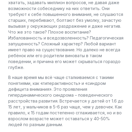
хватать, задавать миллион вопросов, не давая даже
возможности собеседнику на них ответить. Они
требуют к себе повышенного внимания, не слушаются
старших, перебивают, болтают без умолку, зачастую
вызывая у окружающих раздражение и даже негатив.
Что же это такое? Плохое воспитание?
Избалованность и вседозволенность? Педагогическая
запущенность? Сложный характер? Любой вариант
имеет право на существование. Но далеко не всегда
ребёнок или его родители виноваты в таком
поведении, и причина его может скрываться гораздо
глубже.
В наше время мы всё чаще сталкиваемся с такими
понятиями, как «гиперактивность» и «синдром
дефицита внимания». Это проявления
гипердинамического синдрома – поведенческого
расстройства развития. Встречается у детей от 1.6 до
15 лет, у мальчиков в 5-6 раз чаще, чем у девочек. Как
правило, к 15 годам постепенно сглаживается, но и во
взрослом возрасте может оставаться у 40-50%
людей по разным данным.