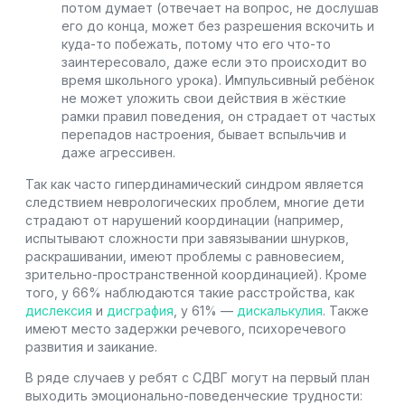
потом думает (отвечает на вопрос, не дослушав
его до конца, может без разрешения вскочить и
куда-то побежать, потому что его что-то
заинтересовало, даже если это происходит во
время школьного урока). Импульсивный ребёнок
не может уложить свои действия в жёсткие
рамки правил поведения, он страдает от частых
перепадов настроения, бывает вспыльчив и
даже агрессивен.
Так как часто гипердинамический синдром является
следствием неврологических проблем, многие дети
страдают от нарушений координации (например,
испытывают сложности при завязывании шнурков,
раскрашивании, имеют проблемы с равновесием,
зрительно-пространственной координацией). Кроме
того, у 66% наблюдаются такие расстройства, как
дислексия
и
дисграфия
, у 61% —
дискалькулия
. Также
имеют место задержки речевого, психоречевого
развития и заикание.
В ряде случаев у ребят с СДВГ могут на первый план
выходить эмоционально-поведенческие трудности: