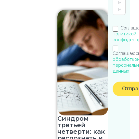
Соглаша
политикой
конфиденц
Соглашаюсь
обработко
персональн
данных
Отпра
Синдром
третьей
четверти: как
распознать и