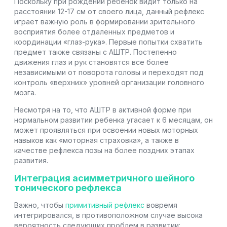
Поскольку при рождении ребенок видит только на
расстоянии 12-17 см от своего лица, данный рефлекс
играет важную роль в формировании зрительного
восприятия более отдаленных предметов и
координации «глаз-рука». Первые попытки схватить
предмет также связаны с АШТР. Постепенно
движения глаз и рук становятся все более
независимыми от поворота головы и переходят под
контроль «верхних» уровней организации головного
мозга.
Несмотря на то, что АШТР в активной форме при
нормальном развитии ребенка угасает к 6 месяцам, он
может проявляться при освоении новых моторных
навыков как «моторная страховка», а также в
качестве рефлекса позы на более поздних этапах
развития.
Интеграция асимметричного шейного
тонического рефлекса
Важно, чтобы
примитивный рефлекс
вовремя
интегрировался, в противоположном случае высока
вероятность следующих проблем в развитии: