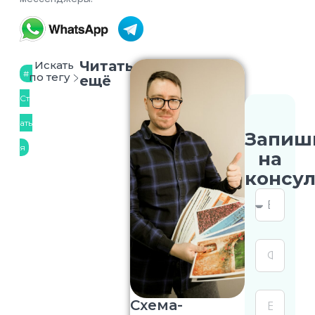
Читать
Искать
по тегу
ещё
Ст
ать
Запиш
я
на
консу
Схема-