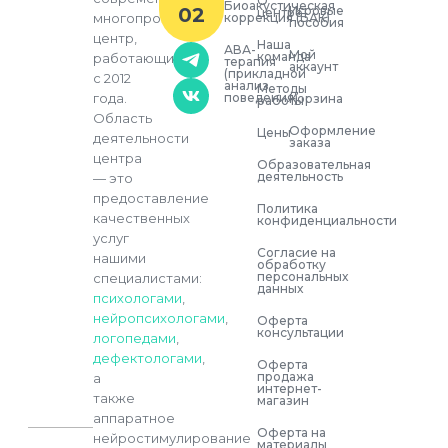
О
Биоакустическая
02
Игровые
центре
многопрофильный
коррекция (БАК)
пособия
центр,
Наша
АВА-
Мой
команда
работающий
терапия
аккаунт
(прикладной
с 2012
анализ
Методы
года.
поведения)
Корзина
работы
Область
Оформление
Цены
деятельности
заказа
центра
Образовательная
деятельность
— это
предоставление
Политика
качественных
конфиденциальности
услуг
Согласие на
нашими
обработку
персональных
специалистами:
данных
психологами
,
нейропсихологами
,
Оферта
консультации
логопедами
,
дефектологами
,
Оферта
продажа
а
интернет-
также
магазин
аппаратное
Оферта на
нейростимулирование
материалы