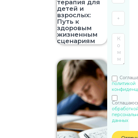
терапия для
детей и
взрослых:
Путь к
здоровым
жизненным
сценариям
Соглаша
политикой
конфиденц
Соглашаюсь
обработко
персональн
данных