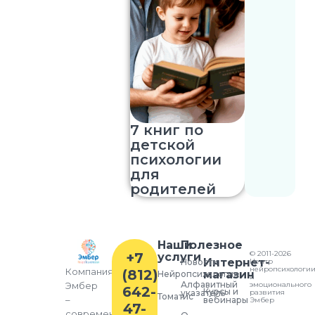
7 книг по
детской
психологии
для
родителей
Наши
Полезное
© 2011-2026
+7
услуги
Интернет-
Новости
Центр
нейропсихологи
Компания
(812)
магазин
Нейропсихология
и
Алфавитный
Эмбер
эмоционального
642-
Курсы и
указатель
развития
Томатис
–
вебинары
Эмбер
47-
современный