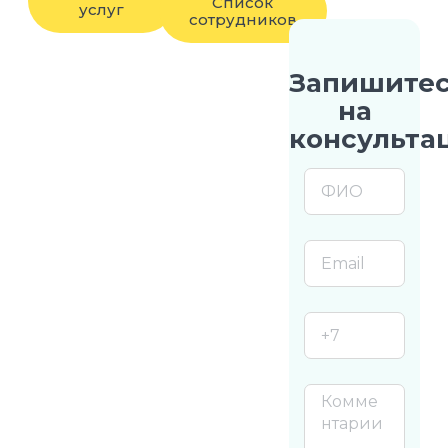
Список
услуг
сотрудников
Запишите
на
консульта