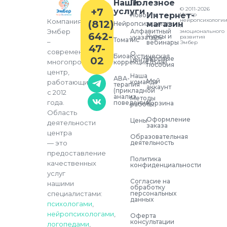
Наши
Полезное
© 2011-2026
+7
услуги
Интернет-
Новости
Центр
нейропсихологи
Компания
(812)
магазин
Нейропсихология
и
Алфавитный
Эмбер
эмоционального
642-
Курсы и
указатель
развития
Томатис
–
вебинары
Эмбер
47-
современный
О
Биоакустическая
02
Игровые
центре
многопрофильный
коррекция (БАК)
пособия
центр,
Наша
АВА-
Мой
команда
работающий
терапия
аккаунт
(прикладной
с 2012
анализ
Методы
года.
поведения)
Корзина
работы
Область
Оформление
Цены
деятельности
заказа
центра
Образовательная
деятельность
— это
предоставление
Политика
качественных
конфиденциальности
услуг
Согласие на
нашими
обработку
персональных
специалистами:
данных
психологами
,
нейропсихологами
,
Оферта
консультации
логопедами
,