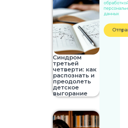
обработко
персональн
данных
Отпра
Синдром
третьей
четверти: как
распознать и
преодолеть
детское
выгорание