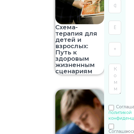
Схема-
терапия для
детей и
взрослых:
Путь к
здоровым
жизненным
сценариям
Соглаша
политикой
конфиденц
Соглашаюсь