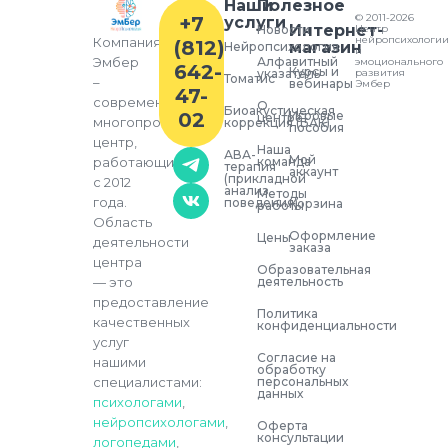
Наши
Полезное
© 2011-2026
+7
услуги
Интернет-
Новости
Центр
нейропсихологи
Компания
(812)
магазин
Нейропсихология
и
Алфавитный
Эмбер
эмоционального
642-
Курсы и
указатель
развития
Томатис
–
вебинары
Эмбер
47-
современный
О
Биоакустическая
02
Игровые
центре
многопрофильный
коррекция (БАК)
пособия
центр,
Наша
АВА-
Мой
команда
работающий
терапия
аккаунт
(прикладной
с 2012
анализ
Методы
года.
поведения)
Корзина
работы
Область
Оформление
Цены
деятельности
заказа
центра
Образовательная
деятельность
— это
предоставление
Политика
качественных
конфиденциальности
услуг
Согласие на
нашими
обработку
персональных
специалистами:
данных
психологами
,
нейропсихологами
,
Оферта
консультации
логопедами
,