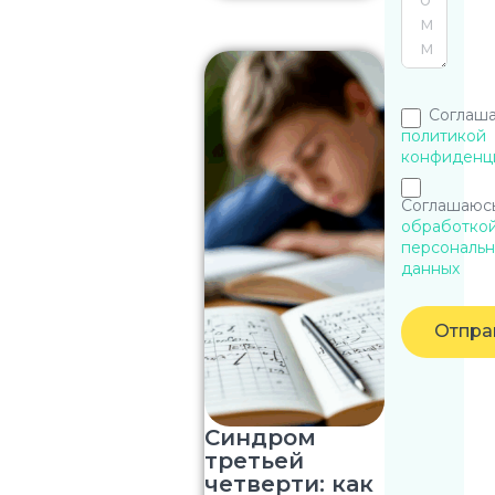
Соглаша
политикой
конфиденц
Соглашаюсь
обработко
персональн
данных
Отпра
Синдром
третьей
четверти: как