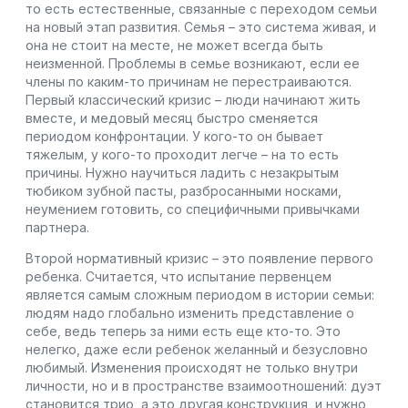
то есть естественные, связанные с переходом семьи
на новый этап развития. Семья – это система живая, и
она не стоит на месте, не может всегда быть
неизменной. Проблемы в семье возникают, если ее
члены по каким-то причинам не перестраиваются.
Первый классический кризис – люди начинают жить
вместе, и медовый месяц быстро сменяется
периодом конфронтации. У кого-то он бывает
тяжелым, у кого-то проходит легче – на то есть
причины. Нужно научиться ладить с незакрытым
тюбиком зубной пасты, разбросанными носками,
неумением готовить, со специфичными привычками
партнера.
Второй нормативный кризис – это появление первого
ребенка. Считается, что испытание первенцем
является самым сложным периодом в истории семьи:
людям надо глобально изменить представление о
себе, ведь теперь за ними есть еще кто-то. Это
нелегко, даже если ребенок желанный и безусловно
любимый. Изменения происходят не только внутри
личности, но и в пространстве взаимоотношений: дуэт
становится трио, а это другая конструкция, и нужно