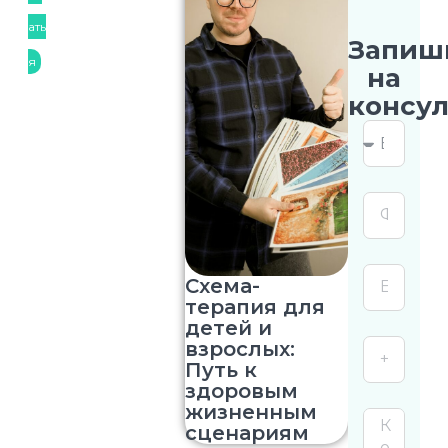
ать
Запиш
я
на
консу
Схема-
терапия для
детей и
взрослых:
Путь к
здоровым
жизненным
сценариям