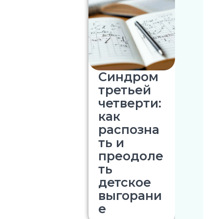
Синдром
третьей
четверти:
как
распозна
ть и
преодоле
ть
детское
выгорани
е