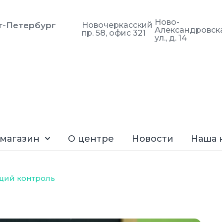
Ново-
кт-Петербург
Новочеркасский
Александровск
пр. 58, офис 321
ул., д. 14
магазин
О центре
Новости
Наша 
щий контроль