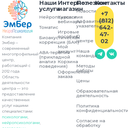
Наши
Интернет-
Полезное
Контакты
услуги
магазин
Новости
+7
Нейропсихология
Курсы и
(812)
Алфавитный
вебинары
указатель
642-
Томатис
Игровые
47-
О
пособия
Компания
Биоакустическая
02
центре
коррекция (БАК)
Эмбер –
Мой
современный
Наша
аккаунт
АВА-терапия
многопрофильный
команда
(прикладной
центр,
анализ
Корзина
Методы
работающий с
поведения)
работы
2012 года.
Оформление
заказа
Область
Цены
деятельности
центра — это
Образовательная
предоставление
деятельность
качественных
Политика
услуг нашими
конфиденциальност
специалистами:
психологами
,
Согласие на
нейропсихологами
,
обработку