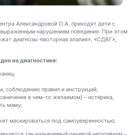
ентра Александровой О.А. приходят дети с
с выраженным нарушением поведения. При этом
ржат диагнозы «моторная алалия», «СДВГ»,
дно на диагностике:
раниц;
м, соблюдению правил и инструкций;
раничение в чем-то желаемом) – истерика,
ть маму;
ет маскироваться под самоуверенностью.
мечается так называемый речевой негативизм –