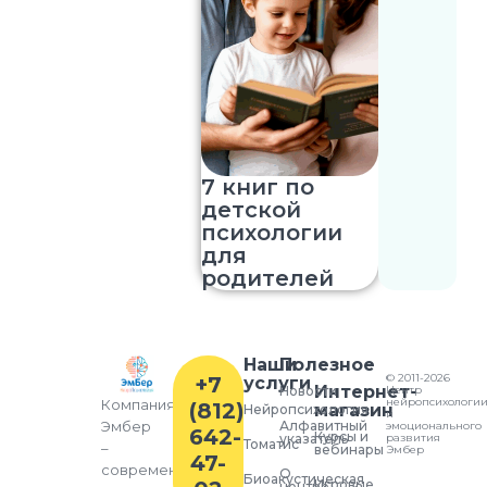
7 книг по
детской
психологии
для
родителей
Наши
Полезное
© 2011-2026
+7
услуги
Интернет-
Новости
Центр
нейропсихологи
Компания
(812)
магазин
Нейропсихология
и
Алфавитный
Эмбер
эмоционального
642-
Курсы и
указатель
развития
Томатис
–
вебинары
Эмбер
47-
современный
О
Биоакустическая
Игровые
центре