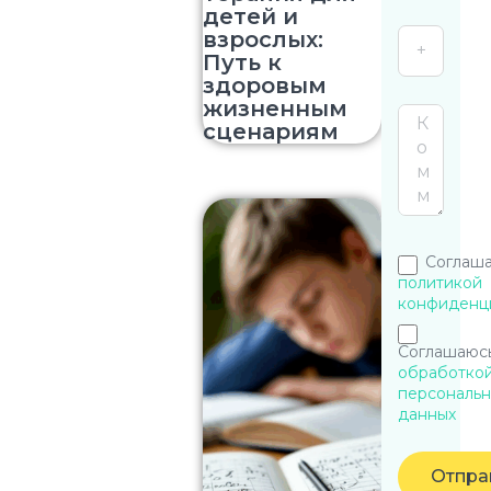
детей и
взрослых:
Путь к
здоровым
жизненным
сценариям
Соглаша
политикой
конфиденц
Соглашаюсь
обработко
персональн
данных
Отпра