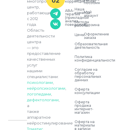
02
многопрофильный
коррекция (БАК)
пособия
центр,
Наша
АВА-
Мой
команда
работающий
терапия
аккаунт
(прикладной
с 2012
анализ
Методы
года.
поведения)
Корзина
работы
Область
Оформление
Цены
деятельности
заказа
центра
Образовательная
деятельность
— это
предоставление
Политика
качественных
конфиденциальности
услуг
Согласие на
нашими
обработку
персональных
специалистами:
данных
психологами
,
нейропсихологами
,
Оферта
консультации
логопедами
,
дефектологами
,
Оферта
продажа
а
интернет-
также
магазин
аппаратное
Оферта на
нейростимулирование
материалы
в записи
Томатис
.