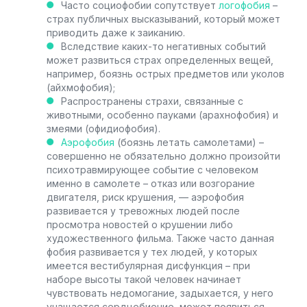
Часто социофобии сопутствует
логофобия
–
страх публичных высказываний, который может
приводить даже к заиканию.
Вследствие каких-то негативных событий
может развиться страх определенных вещей,
например, боязнь острых предметов или уколов
(айхмофобия);
Распространены страхи, связанные с
животными, особенно пауками (арахнофобия) и
змеями (офидиофобия).
Аэрофобия
(боязнь летать самолетами) –
совершенно не обязательно должно произойти
психотравмирующее событие с человеком
именно в самолете – отказ или возгорание
двигателя, риск крушения, — аэрофобия
развивается у тревожных людей после
просмотра новостей о крушении либо
художественного фильма. Также часто данная
фобия развивается у тех людей, у которых
имеется вестибулярная дисфункция – при
наборе высоты такой человек начинает
чувствовать недомогание, задыхается, у него
учащается сердцебиение, может появиться