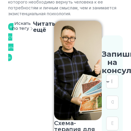
которого необходимо вернуть человека к ее
потребностям и личным смыслам, чем и занимается
экзистенциальная психология.
Читать
Искать
по тегу
ещё
Ст
ать
Запиш
я
на
консу
Схема-
терапия для