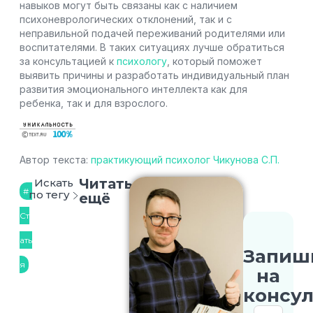
навыков могут быть связаны как с наличием
психоневрологических отклонений, так и с
неправильной подачей переживаний родителями или
воспитателями. В таких ситуациях лучше обратиться
за консультацией к
психологу
, который поможет
выявить причины и разработать индивидуальный план
развития эмоционального интеллекта как для
ребенка, так и для взрослого.
Автор текста:
практикующий психолог Чикунова С.П.
Читать
Искать
по тегу
ещё
Ст
ать
Запиш
я
на
консу