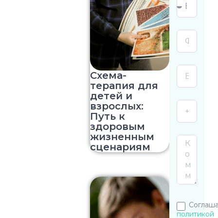
Схема-
терапия для
детей и
взрослых:
Путь к
здоровым
жизненным
сценариям
Соглаша
политикой