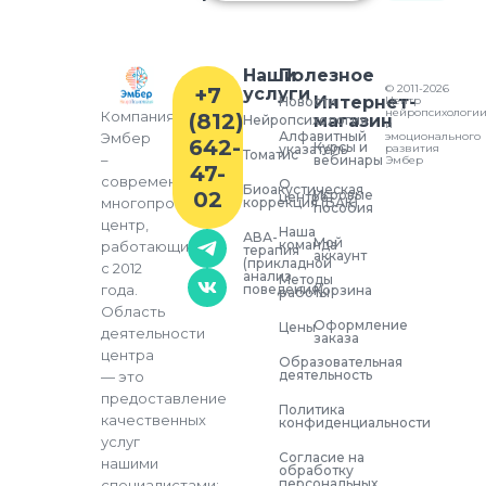
Наши
Полезное
© 2011-2026
+7
услуги
Интернет-
Новости
Центр
нейропсихологи
Компания
(812)
магазин
Нейропсихология
и
Алфавитный
Эмбер
эмоционального
642-
Курсы и
указатель
развития
Томатис
–
вебинары
Эмбер
47-
современный
О
Биоакустическая
02
Игровые
центре
многопрофильный
коррекция (БАК)
пособия
центр,
Наша
АВА-
Мой
команда
работающий
терапия
аккаунт
(прикладной
с 2012
анализ
Методы
года.
поведения)
Корзина
работы
Область
Оформление
Цены
деятельности
заказа
центра
Образовательная
деятельность
— это
предоставление
Политика
качественных
конфиденциальности
услуг
Согласие на
нашими
обработку
персональных
специалистами: