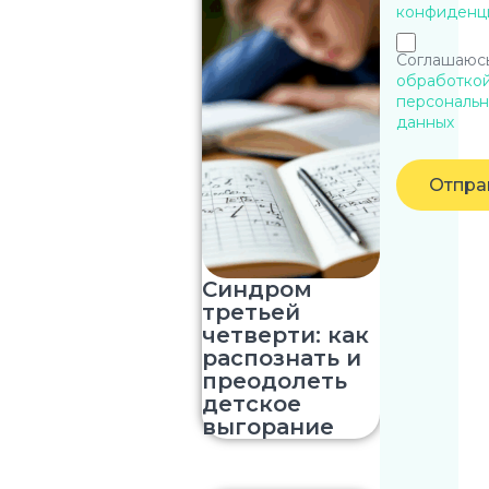
конфиденц
Соглашаюсь
обработко
персональн
данных
Отпра
Синдром
третьей
четверти: как
распознать и
преодолеть
детское
выгорание