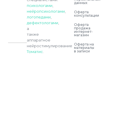
данных
психологами
,
нейропсихологами
,
Оферта
консультации
логопедами
,
дефектологами
,
Оферта
продажа
а
интернет-
также
магазин
аппаратное
Оферта на
нейростимулирование
материалы
в записи
Томатис
.