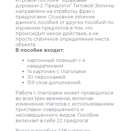
Игровое пособие “Фразовые
дорожки-2: Предлоги” Титовой Эллины
направлено на отработку фраз с
предлогами. Основное отличие
данного пособия от других пособий по
изучению предлогов в том, что
происходит некое действие, а не
просто статичное определение места
объекта.
В пособие входит:
картонный планшет с 4
квадратиками
14 карточек с глаголами
30 персонажей
159 слов-дополнений.
Работа с глаголами может проводиться
во всех трех временах, включая
изменение глаголов с использованием
приставок совершенного и
несовершенного видов. Пособие
включает в себя 22 предлога!
Всего в пособии 238 карточек