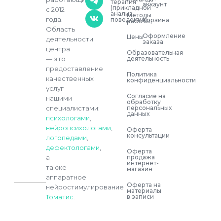
терапия
аккаунт
(прикладной
с 2012
анализ
Методы
года.
поведения)
Корзина
работы
Область
Оформление
Цены
деятельности
заказа
центра
Образовательная
деятельность
— это
предоставление
Политика
качественных
конфиденциальности
услуг
Согласие на
нашими
обработку
персональных
специалистами:
данных
психологами
,
нейропсихологами
,
Оферта
консультации
логопедами
,
дефектологами
,
Оферта
продажа
а
интернет-
также
магазин
аппаратное
Оферта на
нейростимулирование
материалы
в записи
Томатис
.