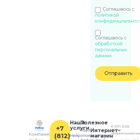
Соглашаюсь с
политикой
конфиденциальнос
Соглашаюсь с
обработкой
персональных
данных
Отправить
Наши
Полезное
© 2011-2026
+7
услуги
Интернет-
Новости
Центр
нейропсихологи
Компания
(812)
магазин
Нейропсихология
и