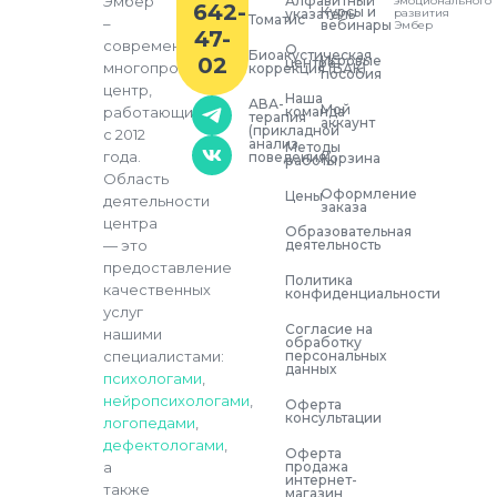
Алфавитный
Эмбер
эмоционального
642-
Курсы и
указатель
развития
Томатис
–
вебинары
Эмбер
47-
современный
О
Биоакустическая
02
Игровые
центре
многопрофильный
коррекция (БАК)
пособия
центр,
Наша
АВА-
Мой
команда
работающий
терапия
аккаунт
(прикладной
с 2012
анализ
Методы
года.
поведения)
Корзина
работы
Область
Оформление
Цены
деятельности
заказа
центра
Образовательная
деятельность
— это
предоставление
Политика
качественных
конфиденциальности
услуг
Согласие на
нашими
обработку
персональных
специалистами:
данных
психологами
,
нейропсихологами
,
Оферта
консультации
логопедами
,
дефектологами
,
Оферта
продажа
а
интернет-
также
магазин