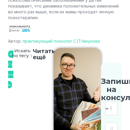
психосоматическими заболеваниями у детей
показывает, что динамика положительных изменений
во много раз выше, если их мамы проходят личную
психотерапию.
Автор:
практикующий психолог С.П.Чикунова
Читать
Искать
по тегу
ещё
Ст
ать
Запиш
я
на
консу