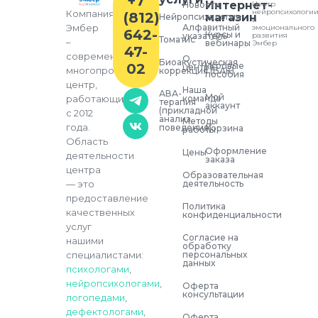
+7
Интернет-
Новости
Центр
нейропсихологи
Компания
(812)
магазин
Нейропсихология
и
Алфавитный
Эмбер
эмоционального
642-
Курсы и
указатель
развития
Томатис
–
вебинары
Эмбер
47-
современный
О
Биоакустическая
02
Игровые
центре
многопрофильный
коррекция (БАК)
пособия
центр,
Наша
АВА-
Мой
команда
работающий
терапия
аккаунт
(прикладной
с 2012
анализ
Методы
года.
поведения)
Корзина
работы
Область
Оформление
Цены
деятельности
заказа
центра
Образовательная
деятельность
— это
предоставление
Политика
качественных
конфиденциальности
услуг
Согласие на
нашими
обработку
персональных
специалистами:
данных
психологами
,
нейропсихологами
,
Оферта
консультации
логопедами
,
дефектологами
,
Оферта