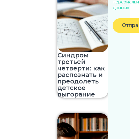
персональн
данных
Отпра
Синдром
третьей
четверти: как
распознать и
преодолеть
детское
выгорание