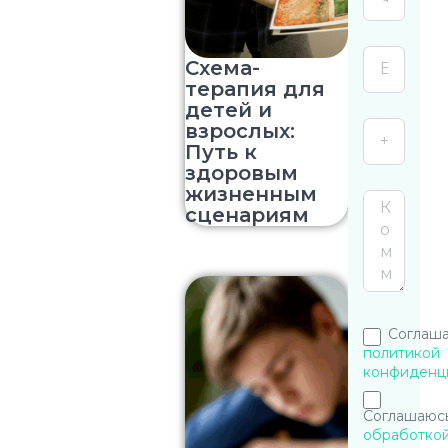
Схема-
терапия для
детей и
взрослых:
Путь к
здоровым
жизненным
сценариям
Соглаша
политикой
конфиденц
Соглашаюсь
обработко