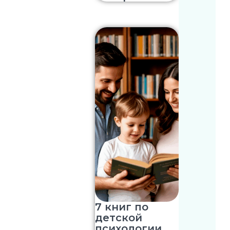
7 книг по
детской
психологии