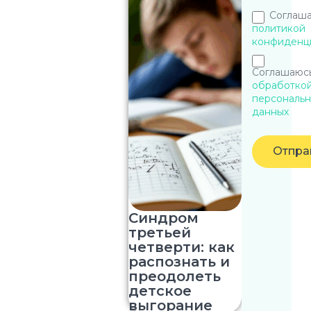
Соглаша
политикой
конфиденц
Соглашаюсь
обработко
персональн
данных
Отпра
Синдром
третьей
четверти: как
распознать и
преодолеть
детское
выгорание