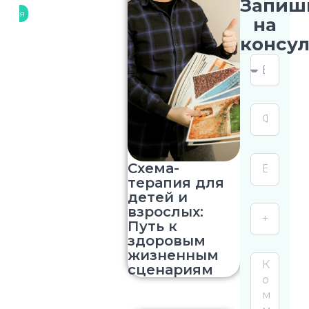
Запиш
я
на
консу
Схема-
терапия для
детей и
взрослых:
Путь к
здоровым
жизненным
сценариям