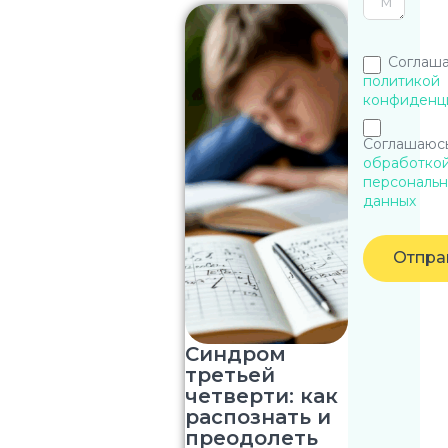
Соглаша
политикой
конфиденц
Соглашаюсь
обработко
персональн
данных
Отпра
Синдром
третьей
четверти: как
распознать и
преодолеть