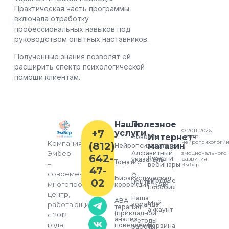
Практическая часть программы
включала отработку
профессиональных навыков под
руководством опытных наставников.
Полученные знания позволят ей
расширить спектр психологической
помощи клиентам.
Наши
Полезное
© 2011-2026
+7
услуги
Интернет-
Новости
Центр
нейропсихологи
Компания
(812)
магазин
Нейропсихология
и
Алфавитный
Эмбер
эмоционального
642-
Курсы и
указатель
развития
Томатис
–
вебинары
Эмбер
47-
современный
О
Биоакустическая
02
Игровые
центре
многопрофильный
коррекция (БАК)
пособия
центр,
Наша
АВА-
Мой
команда
работающий
терапия
аккаунт
(прикладной
с 2012
анализ
Методы
года.
поведения)
Корзина
работы