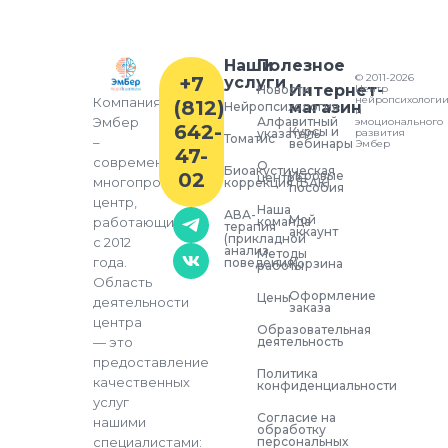
Наши
Полезное
© 2011-2026
+7
услуги
Интернет-
Новости
Центр
нейропсихологи
Компания
(812)
магазин
Нейропсихология
и
Алфавитный
Эмбер
эмоционального
642-
Курсы и
указатель
развития
Томатис
–
вебинары
Эмбер
47-
современный
О
Биоакустическая
02
Игровые
центре
многопрофильный
коррекция (БАК)
пособия
центр,
Наша
АВА-
Мой
команда
работающий
терапия
аккаунт
(прикладной
с 2012
анализ
Методы
года.
поведения)
Корзина
работы
Область
Оформление
Цены
деятельности
заказа
центра
Образовательная
деятельность
— это
предоставление
Политика
качественных
конфиденциальности
услуг
Согласие на
нашими
обработку
персональных
специалистами: