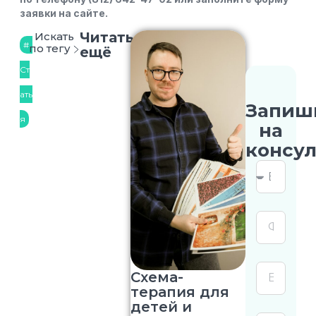
заявки на сайте.
Читать
Искать
по тегу
ещё
Ст
ать
Запиш
я
на
консу
Схема-
терапия для
детей и