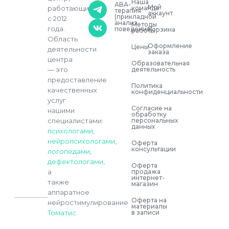
Наша
АВА-
Мой
команда
работающий
терапия
аккаунт
(прикладной
с 2012
анализ
Методы
года.
поведения)
Корзина
работы
Область
Оформление
Цены
деятельности
заказа
центра
Образовательная
деятельность
— это
предоставление
Политика
качественных
конфиденциальности
услуг
Согласие на
нашими
обработку
персональных
специалистами:
данных
психологами
,
нейропсихологами
,
Оферта
консультации
логопедами
,
дефектологами
,
Оферта
продажа
а
интернет-
также
магазин
аппаратное
Оферта на
нейростимулирование
материалы
в записи
Томатис
.