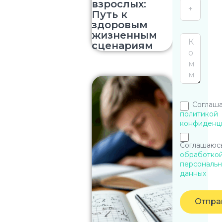
взрослых:
Путь к
здоровым
жизненным
сценариям
Соглаша
политикой
конфиденц
Соглашаюсь
обработко
персональн
данных
Отпра