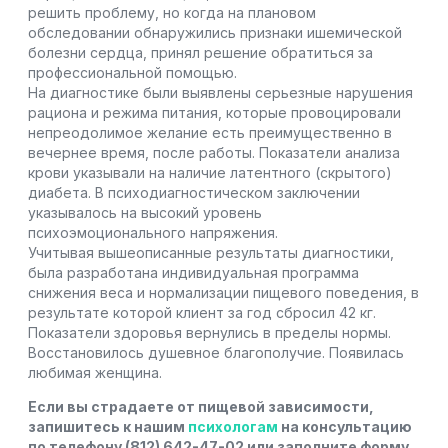
решить проблему, но когда на плановом
обследовании обнаружились признаки ишемической
болезни сердца, принял решение обратиться за
профессиональной помощью.
На диагностике были выявлены серьезные нарушения
рациона и режима питания, которые провоцировали
непреодолимое желание есть преимущественно в
вечернее время, после работы. Показатели анализа
крови указывали на наличие латентного (скрытого)
диабета. В психодиагностическом заключении
указывалось на высокий уровень
психоэмоционального напряжения.
Учитывая вышеописанные результаты диагностики,
была разработана индивидуальная программа
снижения веса и нормализации пищевого поведения, в
результате которой клиент за год сбросил 42 кг.
Показатели здоровья вернулись в пределы нормы.
Восстановилось душевное благополучие. Появилась
любимая женщина.
Если вы страдаете от пищевой зависимости,
запишитесь к нашим
психологам
на консультацию
по телефону (812) 642-47-02 или заполните форму