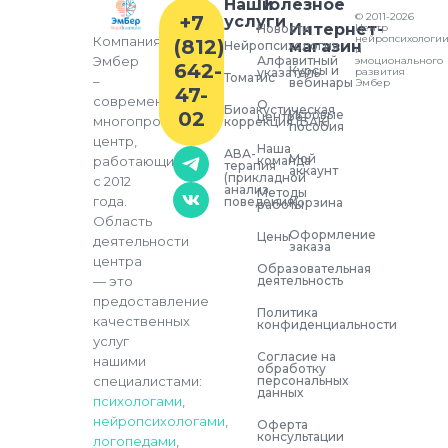
Наши
Полезное
© 2011-2026
+7
услуги
Интернет-
Новости
Центр
нейропсихологи
Компания
(812)
магазин
Нейропсихология
и
Алфавитный
Эмбер
эмоционального
642-
Курсы и
указатель
развития
Томатис
–
вебинары
Эмбер
47-
современный
О
Биоакустическая
02
Игровые
центре
многопрофильный
коррекция (БАК)
пособия
центр,
Наша
АВА-
Мой
команда
работающий
терапия
аккаунт
(прикладной
с 2012
анализ
Методы
года.
поведения)
Корзина
работы
Область
Оформление
Цены
деятельности
заказа
центра
Образовательная
деятельность
— это
предоставление
Политика
качественных
конфиденциальности
услуг
Согласие на
нашими
обработку
персональных
специалистами:
данных
психологами
,
нейропсихологами
,
Оферта
консультации
логопедами
,