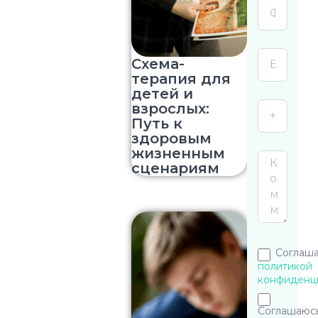
Схема-
терапия для
детей и
взрослых:
Путь к
здоровым
жизненным
сценариям
Соглаша
политикой
конфиденц
Соглашаюсь