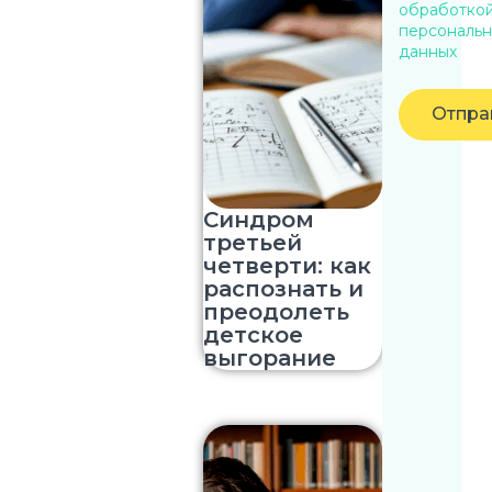
обработко
персональн
данных
Отпра
Синдром
третьей
четверти: как
распознать и
преодолеть
детское
выгорание