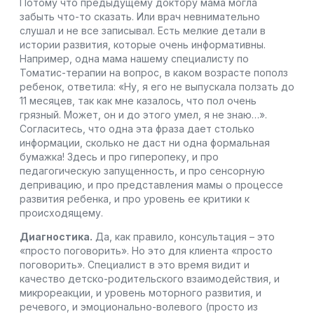
Потому что предыдущему доктору мама могла
забыть что-то сказать. Или врач невнимательно
слушал и не все записывал. Есть мелкие детали в
истории развития, которые очень информативны.
Например, одна мама нашему специалисту по
Томатис-терапии на вопрос, в каком возрасте пополз
ребенок, ответила: «Ну, я его не выпускала ползать до
11 месяцев, так как мне казалось, что пол очень
грязный. Может, он и до этого умел, я не знаю…».
Согласитесь, что одна эта фраза дает столько
информации, сколько не даст ни одна формальная
бумажка! Здесь и про гиперопеку, и про
педагогическую запущенность, и про сенсорную
депривацию, и про представления мамы о процессе
развития ребенка, и про уровень ее критики к
происходящему.
Диагностика.
Да, как правило, консультация – это
«просто поговорить». Но это для клиента «просто
поговорить». Специалист в это время видит и
качество детско-родительского взаимодействия, и
микрореакции, и уровень моторного развития, и
речевого, и эмоционально-волевого (просто из