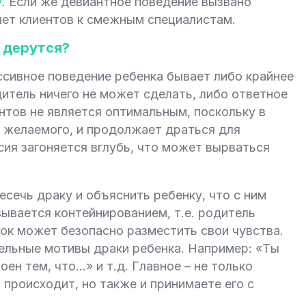
у
. Если же девиантное поведение вызвано
яет клиентов к смежным специалистам.
и дерутся?
ссивное поведение ребенка бывает либо крайнее
дитель ничего не может сделать, либо ответное
антов не является оптимальным, поскольку в
я желаемого, и продолжает драться для
сия загоняется вглубь, что может вырваться
есечь драку и объяснить ребенку, что с ним
зывается контейнированием, т.е. родитель
ок может безопасно разместить свои чувства.
ельные мотивы драки ребенка. Например: «Ты
ен тем, что…» и т.д. Главное – не только
м происходит, но также и принимаете его с