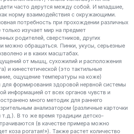
 дети часто дерутся между собой. И младшие,
 как норму взаимодействия с окружающими.
новная потребность при прохождении различных
е только изучает мир на предмет
енных родителей, сверстников, других
ми можно обращаться. Пинки, укусы, серьезные
озволено и в каких масштабах.
щущений от мышц, сухожилий и расположения
га) и кинестетической (это тактильные
ание, ощущение температуры на коже)
я для формирования здоровой нервной системы
ой информацией от всех органов чувств и
ространено много методик для раннего
о зрительным анализатором (различные карточки
т.д.). В то же время традиции детско-
утрачиваются (в качестве примера можно
т коза рогатая!»). Также растет количество