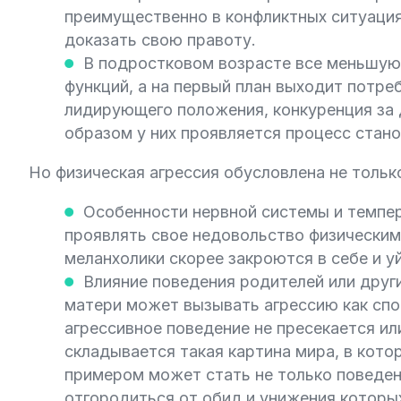
преимущественно в конфликтных ситуация
доказать свою правоту.
В подростковом возрасте все меньшую
функций, а на первый план выходит потре
лидирующего положения, конкуренция за 
образом у них проявляется процесс стан
Но физическая агрессия обусловлена не тольк
Особенности нервной системы и темпер
проявлять свое недовольство физическим
меланхолики скорее закроются в себе и у
Влияние поведения родителей или друг
матери может вызывать агрессию как спос
агрессивное поведение не пресекается ил
складывается такая картина мира, в кото
примером может стать не только поведени
отгородиться от обид и унижения которы