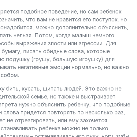
щряется подобное поведение, но сам ребенок
начить, что вам не нравится его поступок, но
 понадобится, можно дополнительно объяснить,
пать нельзя. Потом, когда малыш немного
особы выражения злости или агрессии. Для
 бумагу, писать обидные слова, которые
ую подушку (грушу, большую игрушку) для
тывать негативные эмоции нормально, но важно
особом.
у бить, кусать, щипать людей. Это важно не
дительской семье, но также и выстраивает
апрета нужно объяснить ребенку, что подобные
 слова придется повторять по несколько раз,
т не отреагировать, или ему захочется
Останавливать ребенка можно не только
ействиями – останавливать его руку, ногу, зубы