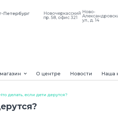
Ново-
кт-Петербург
Новочеркасский
Александровск
пр. 58, офис 321
ул., д. 14
магазин
О центре
Новости
Наша 
Что делать, если дети дерутся?
дерутся?