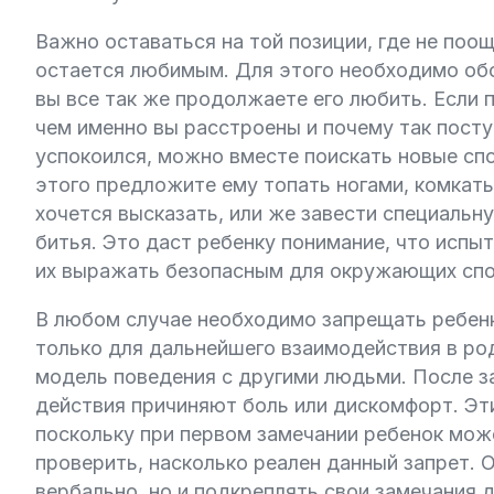
Важно оставаться на той позиции, где не поо
остается любимым. Для этого необходимо обоз
вы все так же продолжаете его любить. Если
чем именно вы расстроены и почему так посту
успокоился, можно вместе поискать новые сп
этого предложите ему топать ногами, комкать
хочется высказать, или же завести специальн
битья. Это даст ребенку понимание, что испы
их выражать безопасным для окружающих сп
В любом случае необходимо запрещать ребенк
только для дальнейшего взаимодействия в ро
модель поведения с другими людьми. После з
действия причиняют боль или дискомфорт. Эти
поскольку при первом замечании ребенок може
проверить, насколько реален данный запрет. 
вербально, но и подкреплять свои замечания д