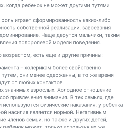
х, когда ребенок не может другими путями
 роль играет сформированность каких-либо
бность собственной реализации, завоевания
доминирование. Чаще дерутся мальчики, таким
овления полоролевой модели поведения.
о возрастом, есть еще и другие причины:
амента – холерикам более свойственно
 путем, они менее сдержанны, в то же время
йдут от любых контактов.
их значимых взрослых. Холодное отношение
об привлечения внимания. В тех семьях, где
и используются физические наказания, у ребенка
рой насилие является нормой. Негативным
е членов семьи, но также и других детей,
х ребенок может, только используя их же