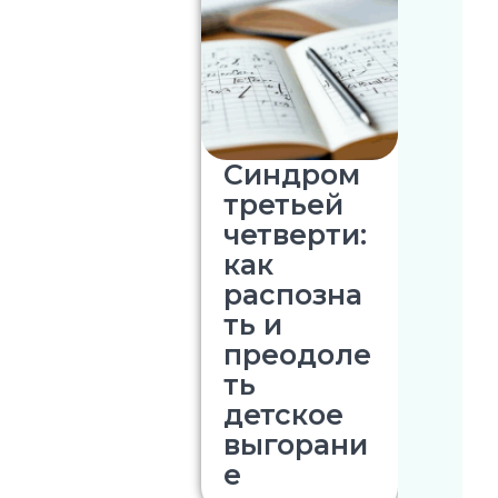
Синдром
третьей
четверти:
как
распозна
ть и
преодоле
ть
детское
выгорани
е